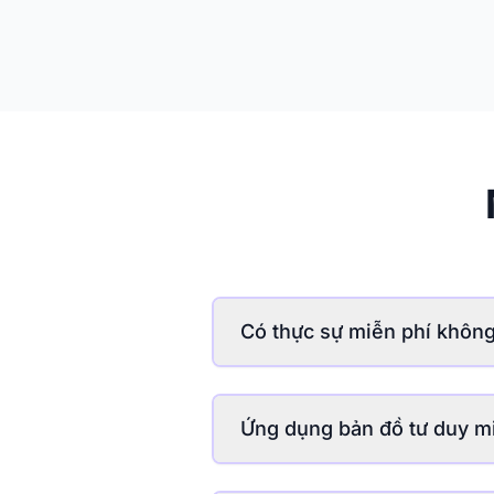
Có thực sự miễn phí khôn
Vâng, với
gói bản đồ tư duy m
phí. Ngoài ra, bạn còn nhận 
Ứng dụng bản đồ tư duy m
Bạn sẽ được truy cập vào tính