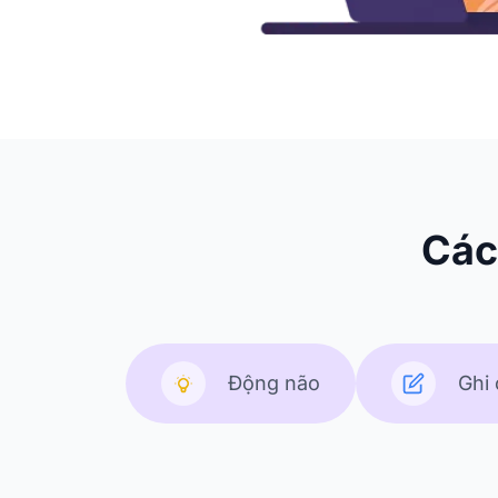
Các
Động não
Ghi