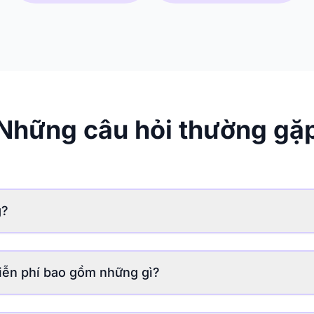
Những câu hỏi thường gặ
g?
iễn phí
, bạn có thể tự tay tạo và chỉnh sửa bản đồ tư duy
được 50 tín dụng AI miễn phí mỗi tháng để khám phá
các tín
iễn phí bao gồm những gì?
 năng chỉnh sửa thủ công không giới hạn,
các tính năng AI 