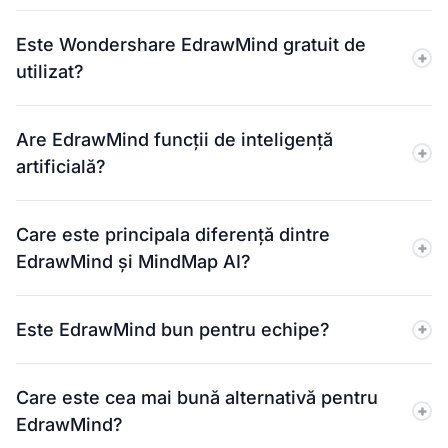
Este Wondershare EdrawMind gratuit de
utilizat?
Da, EdrawMind are un abonament gratuit, dar include
Are EdrawMind funcții de inteligență
limite privind subiectele, spațiul de stocare și
artificială?
exporturile. MindMap AI oferă un abonament gratuit cu
hărți manuale nelimitate.
Da, EdrawMind include instrumente de inteligență
Care este principala diferență dintre
artificială precum generarea de subiecte și
EdrawMind și MindMap AI?
sumarizarea. Dar acestea funcționează ca acțiuni
separate. MindMap AI oferă un copilot AI continuu
EdrawMind urmează un flux de lucru de tip „generare
care lucrează direct pe harta ta.
Este EdrawMind bun pentru echipe?
apoi inserare”. MindMap AI menține inteligența
artificială activă în timp ce construiești, ajutându-te să
Da, acceptă colaborarea în echipă și proiectele
dezvolți idei în timp real.
Care este cea mai bună alternativă pentru
partajate. MindMap AI oferă, de asemenea, spații de
EdrawMind?
lucru în echipă cu fluxuri de lucru asistate de