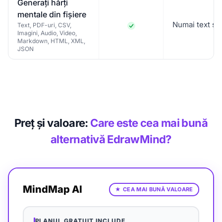
Generați hărți
mentale din fișiere
Numai text ș
Text, PDF-uri, CSV,
Imagini, Audio, Video,
Markdown, HTML, XML,
JSON
Preț și valoare:
Care este cea mai bună
alternativă EdrawMind?
MindMap AI
★
CEA MAI BUNĂ VALOARE
PLANUL GRATUIT INCLUDE