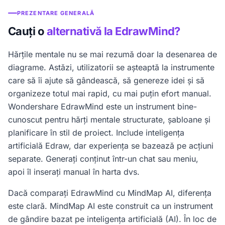
PREZENTARE GENERALĂ
Cauți o
alternativă la EdrawMind?
Hărțile mentale nu se mai rezumă doar la desenarea de
diagrame. Astăzi, utilizatorii se așteaptă la instrumente
care să îi ajute să gândească, să genereze idei și să
organizeze totul mai rapid, cu mai puțin efort manual.
Wondershare EdrawMind este un instrument bine-
cunoscut pentru hărți mentale structurate, șabloane și
planificare în stil de proiect. Include inteligența
artificială Edraw, dar experiența se bazează pe acțiuni
separate. Generați conținut într-un chat sau meniu,
apoi îl inserați manual în harta dvs.
Dacă comparați EdrawMind cu MindMap AI, diferența
este clară. MindMap AI este construit ca un instrument
de gândire bazat pe inteligența artificială (AI). În loc de