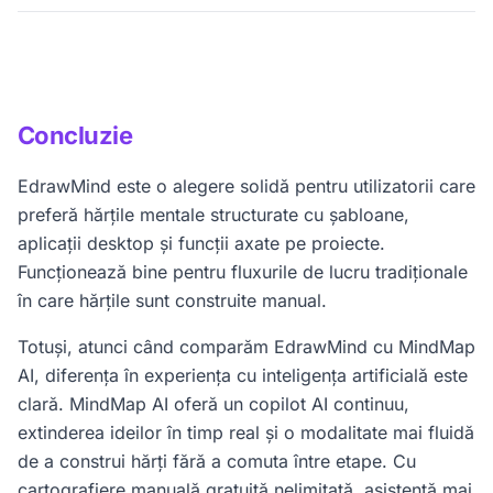
inteligență artificială.
MindMap AI este una dintre cele mai bune alternative
la EdrawMind pentru utilizatorii care își doresc
brainstorming bazat pe inteligența artificială,
cartografiere gratuită nelimitată și un flux de lucru mai
Concluzie
rapid.
EdrawMind este o alegere solidă pentru utilizatorii care
preferă hărțile mentale structurate cu șabloane,
aplicații desktop și funcții axate pe proiecte.
Funcționează bine pentru fluxurile de lucru tradiționale
în care hărțile sunt construite manual.
Totuși, atunci când comparăm EdrawMind cu MindMap
AI, diferența în experiența cu inteligența artificială este
clară. MindMap AI oferă un copilot AI continuu,
extinderea ideilor în timp real și o modalitate mai fluidă
de a construi hărți fără a comuta între etape. Cu
cartografiere manuală gratuită nelimitată, asistență mai