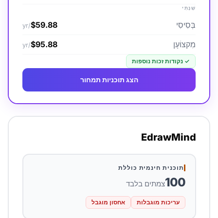
שְׁנָתִי
בְּסִיסִי
$59.88
/yr
מִקצוֹעָן
$95.88
/yr
✓
נקודות זכות נוספות
הצג תוכניות תמחור
EdrawMind
תוכנית חינמית כוללת
100
צמתים בלבד
עריכות מוגבלות
אחסון מוגבל