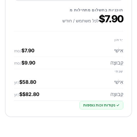
תוכניות בתשלום מתחילות מ
$7.90
לכל משתמש / חודש
יַרחוֹן
אִישִׁי
$7.90
/mo
קְבוּצָה
$9.90
/mo
שְׁנָתִי
אִישִׁי
$58.80
/yr
קְבוּצָה
$$82.80
/yr
✓
נקודות זכות נוספות