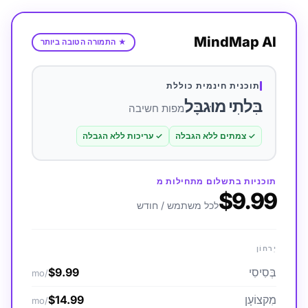
MindMap AI
★
התמורה הטובה ביותר
תוכנית חינמית כוללת
בִּלתִי מוּגבָּל
מפות חשיבה
✓
צמתים ללא הגבלה
✓
עריכות ללא הגבלה
תוכניות בתשלום מתחילות מ
$9.99
לכל משתמש / חודש
יַרחוֹן
בְּסִיסִי
$9.99
/mo
מִקצוֹעָן
$14.99
/mo