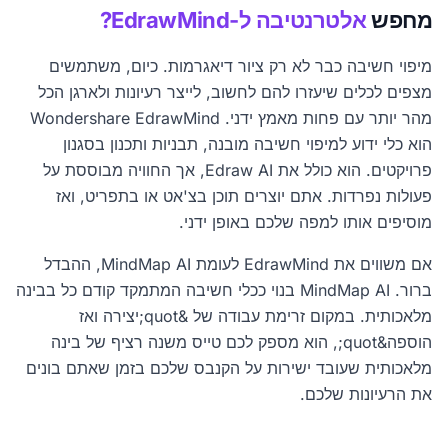
מחפש
אלטרנטיבה ל-EdrawMind?
מיפוי חשיבה כבר לא רק ציור דיאגרמות. כיום, משתמשים
מצפים לכלים שיעזרו להם לחשוב, לייצר רעיונות ולארגן הכל
מהר יותר עם פחות מאמץ ידני. Wondershare EdrawMind
הוא כלי ידוע למיפוי חשיבה מובנה, תבניות ותכנון בסגנון
פרויקטים. הוא כולל את Edraw AI, אך החוויה מבוססת על
פעולות נפרדות. אתם יוצרים תוכן בצ'אט או בתפריט, ואז
מוסיפים אותו למפה שלכם באופן ידני.
אם משווים את EdrawMind לעומת MindMap AI, ההבדל
ברור. MindMap AI בנוי ככלי חשיבה המתמקד קודם כל בבינה
מלאכותית. במקום זרימת עבודה של &quot;יצירה ואז
הוספה&quot;, הוא מספק לכם טייס משנה רציף של בינה
מלאכותית שעובד ישירות על הקנבס שלכם בזמן שאתם בונים
את הרעיונות שלכם.