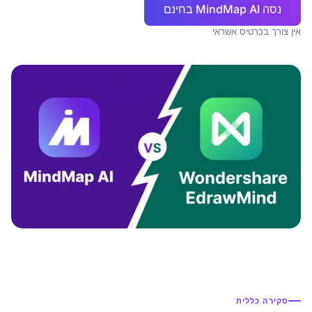
נסה MindMap AI בחינם
אין צורך בכרטיס אשראי
סקירה כללית