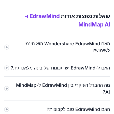
שאלות נפוצות אודות
EdrawMind ו-
MindMap AI
האם Wondershare EdrawMind הוא חינמי
לשימוש?
כן, ל-EdrawMind יש תוכנית חינמית, אך היא כוללת מגבלות
האם ל-EdrawMind יש תכונות של בינה מלאכותית?
על נושאים, אחסון וייצוא. MindMap AI מציעה תוכנית חינמית
עם מפות ידניות ללא הגבלה.
כן, EdrawMind כולל כלי בינה מלאכותית כמו יצירת נושאים
מה ההבדל העיקרי בין EdrawMind ל-MindMap
וסיכום. אבל הם פועלים כפעולות נפרדות. MindMap AI מציע
AI?
קו-טייס רציף של בינה מלאכותית שעובד ישירות על המפה
שלך.
EdrawMind פועל לפי תהליך עבודה של &quot;יצירה ולאחר
האם EdrawMind טוב לקבוצות?
מכן הוספה&quot;. MindMap AI שומר על בינה מלאכותית