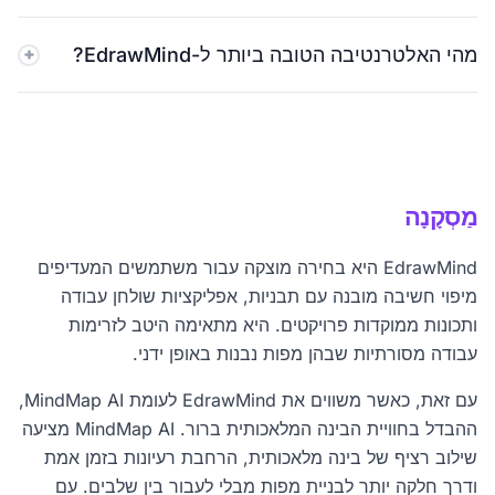
פעילה בזמן הבנייה, ועוזרת לך להרחיב רעיונות בזמן אמת.
כן, הוא תומך בשיתוף פעולה צוותי ובפרויקטים משותפים.
מהי האלטרנטיבה הטובה ביותר ל-EdrawMind?
MindMap AI מציע גם סביבות עבודה צוותיות עם זרימות
עבודה בסיוע בינה מלאכותית.
MindMap AI היא אחת החלופות הטובות ביותר של
EdrawMind עבור משתמשים המעוניינים בסיעור מוחות
המבוסס על בינה מלאכותית, מיפוי ללא הגבלה וחינמי ותהליך
עבודה מהיר יותר.
מַסְקָנָה
EdrawMind היא בחירה מוצקה עבור משתמשים המעדיפים
מיפוי חשיבה מובנה עם תבניות, אפליקציות שולחן עבודה
ותכונות ממוקדות פרויקטים. היא מתאימה היטב לזרימות
עבודה מסורתיות שבהן מפות נבנות באופן ידני.
עם זאת, כאשר משווים את EdrawMind לעומת MindMap AI,
ההבדל בחוויית הבינה המלאכותית ברור. MindMap AI מציעה
שילוב רציף של בינה מלאכותית, הרחבת רעיונות בזמן אמת
ודרך חלקה יותר לבניית מפות מבלי לעבור בין שלבים. עם