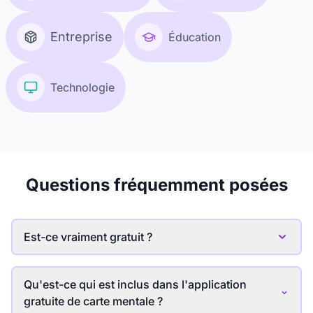
Entreprise
Éducation
Technologie
Questions fréquemment posées
Est-ce vraiment gratuit ?
Oui, avec l'
abonnement gratuit
, vous pouvez créer et
modifier manuellement un nombre illimité de cartes
Qu'est-ce qui est inclus dans l'application
mentales, sans frais. De plus, vous bénéficiez de 50
gratuite de carte mentale ?
Crédits d'IA gratuits chaque mois pour explorer
les