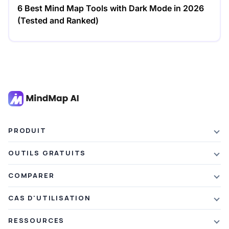
6 Best Mind Map Tools with Dark Mode in 2026
(Tested and Ranked)
PRODUIT
Caractéristiques
OUTILS GRATUITS
Forfaits et tarifs
Résumé IA
COMPARER
Réduction étudiante
Résumé d'articles
contre Xmind
CAS D'UTILISATION
Crédits de parrainage
Résumé de texte
par rapport à Mapify
Cartographie mentale
Quoi de neuf
RESSOURCES
Résumé PDF
contre MindMeister