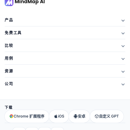
产品
特征
免费工具
方案及价格
AI摘要器
比较
学生折扣
文章摘要器
对阵 Xmind
用例
推荐奖励
文本摘要器
与 Mapify 对比
思维导图
什么是新的
资源
PDF摘要器
对战 MindMeister
头脑风暴
博客
视频摘要器
公司
与 GitMind 对比
记笔记
网络研讨会
笔记摘要器
关于我们
对阵阿约亚
概念图
思维导图
所有人工智能工具
→
联系我们
与 MindManager
下载
大脑图谱
常问问题
社区
所有比较
→
Chrome 扩展程序
iOS
安卓
自定义 GPT
教育
帮助与支持
合作伙伴