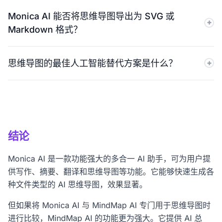
Monica AI 是一套功能全面的 AI 生产力套件，思维导图只
和“AI 关系”等专用 AI 操作。
Monica AI 能否将思维导图导出为 SVG 或
是其中一项功能。MindMap AI 专为思维导图而设计，提供
Markdown 格式？
针对任意节点的专属 AI 操作、完整的手动创建功能、大纲
视图以及团队工作区功能，这些都是 Monica AI 所不具备
Monica AI 仅支持导出为 PDF 和 PNG 格式。MindMap AI
的。
思维导图的最佳人工智能替代方案是什么？
支持导出为 SVG、Markdown、CSV、SVG HTML 和
PDF 格式。
MindMap AI 是 Monica AI 的最佳替代方案之一。它提供
专门用于思维导图的 AI 助手、无限免费思维导图、AI 总结
和聚焦任意节点主题、团队工作区、iFrame 嵌入以及
Monica AI 所不具备的终身定价。
结论
Monica AI 是一款功能强大的多合一 AI 助手，可为用户提
供写作、摘要、翻译和思维导图等功能。它能够快速生成各
种文件类型的 AI 思维导图，效果显著。
但如果将 Monica AI 与 MindMap AI 专门用于思维导图时
进行比较，MindMap AI 的功能更为强大。它提供 AI 总