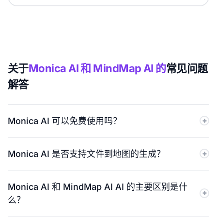
关于
Monica AI 和 MindMap AI 的
常见问题
解答
Monica AI 可以免费使用吗？
Monica AI 提供免费方案，但每天仅限 40 次基础模型查
Monica AI 是否支持文件到地图的生成？
询。高级模型和大多数 AI 功能需要付费方案。MindMap
AI 提供免费方案，包含无限量的思维导图，且手动操作无
是的。Monica AI 支持多种文件类型，包括 PDF、
每日查询次数限制。
Monica AI 和 MindMap AI AI 的主要区别是什
DOCX、XLSX、CSV、图像、音频、Markdown、
么？
JSON、XML、YAML 和 HTML。MindMap AI 也支持广泛
的文件输入，并在创建地图后提供诸如“摘要”、“聚焦主题”