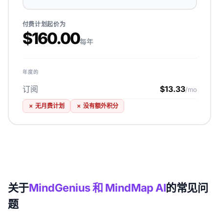
付费计划起价为
$160.00
每年
年度的
订阅
$13.33
/mo
✗
无月费计划
✗
没有额外积分
关于
MindGenius 和 MindMap AI
的常见问
题