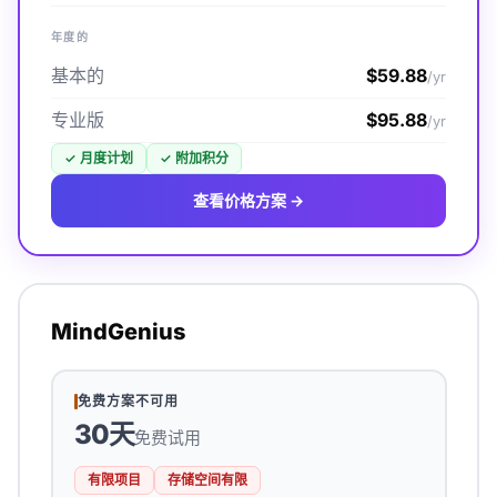
年度的
基本的
$59.88
/yr
专业版
$95.88
/yr
✓
月度计划
✓
附加积分
查看价格方案 →
MindGenius
免费方案不可用
30天
免费试用
有限项目
存储空间有限