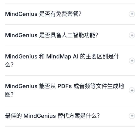
MindGenius 是否有免费套餐？
MindGenius 提供 14 天免费试用，期间可完全访问所有功
MindGenius 是否具备人工智能功能？
能。试用期结束后，您的帐户仅限创建一个项目。
MindMap AI 提供免费套餐，可创建无限量的思维导图，且
是的。MindGenius 会根据提示生成思维导图，首先列出建
项目数量不限。
MindGenius 和 MindMap AI 的主要区别是什
议节点供您批准。它还具备 AI 展开单个节点的功能。但它
么？
不支持持续的 AI 聊天、文件转思维导图，也不支持 AI 总
结、聚焦主题或关系分析。MindMap AI 则在整个会话期间
MindGenius 将思维导图与项目管理相结合，并采用基于节
保持 AI 活跃。
MindGenius 能否从 PDFs 或音频等文件生成地
点的 AI 操作，用户在使用 AI 之前需要先选择一个节点。
图？
MindMap AI 是一款以 AI 为先导的思维导图工具，具备持
续的 AI 辅助功能、文件到思维导图的生成功能，并且用户
否。MindGenius 不支持文件到地图的自动生成。所有内容
可以随时在任何节点上使用 AI 操作。
最佳的 MindGenius 替代方案是什么？
必须手动添加或通过 AI 提示添加。MindMap AI 支持多种
文件输入，包括 PDF、音频、视频、CSV、JSON、XML
MindMap AI 是 MindGenius 的最佳替代方案之一。它提
和 Markdown。
供持续的 AI 辅助驾驶、无限免费地图绘制、更广泛的文件