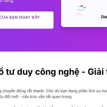
õ ràng.
CỦA BẠN NGAY BÂY
ồ tư duy công nghệ - Giải 
 chuyển động rất nhanh. Cho dù bạn đang phân tích xu hướ
 đổi mới - cấu trúc vẫn rất quan trọng.