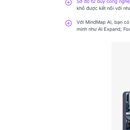
Sơ đồ tư duy công nghệ
khổ được kết nối với nha
Với MindMap AI, bạn có 
minh như AI Expand, Focu