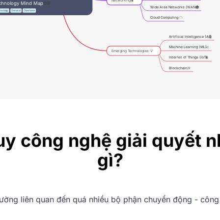
uy công nghệ giải quyết 
gì?
ờng liên quan đến quá nhiều bộ phận chuyển động - công c