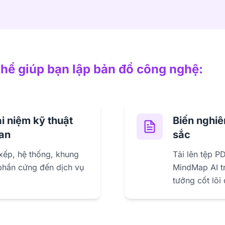
thể giúp bạn lập bản đồ công nghệ:
i niệm kỹ thuật
Biến nghiê
an
sắc
xếp, hệ thống, khung
Tải lên tệp PD
phần cứng đến dịch vụ
MindMap AI tr
tưởng cốt lõi