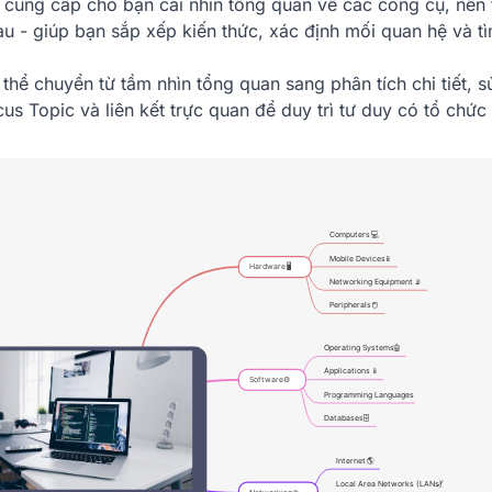
cung cấp cho bạn cái nhìn tổng quan về các công cụ, nền
u - giúp bạn sắp xếp kiến thức, xác định mối quan hệ và tì
thể chuyển từ tầm nhìn tổng quan sang phân tích chi tiết, 
s Topic và liên kết trực quan để duy trì tư duy có tổ chức