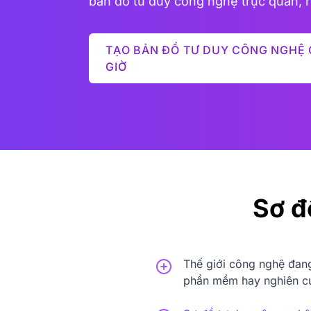
bản đồ tư duy công nghệ trực quan, r
TẠO BẢN ĐỒ TƯ DUY CÔNG NGHỆ 
GIỜ
Sơ đ
Thế giới công nghệ đang
phần mềm hay nghiên cứu