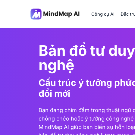
Công cụ AI
Đặc tr
Bản đồ tư du
nghệ
Cấu trúc ý tưởng phức
đổi mới
Bạn đang chìm đắm trong thuật ngữ 
chồng chéo hoặc ý tưởng công nghệ 
MindMap AI giúp bạn biến sự hỗn loạ