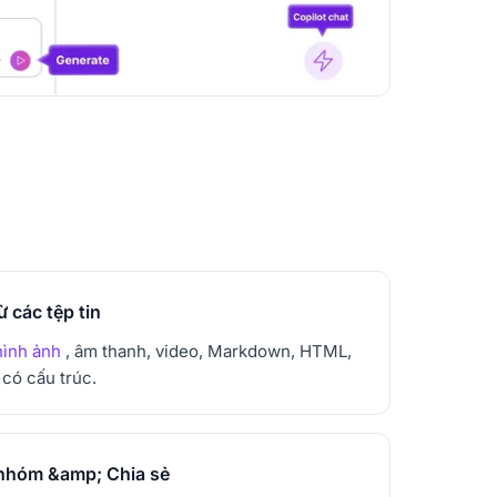
 các tệp tin
hình ảnh
, âm thanh, video, Markdown, HTML,
có cấu trúc.
 nhóm &amp; Chia sẻ