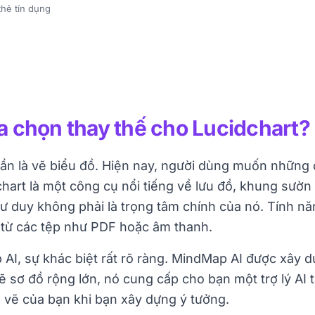
hẻ tín dụng
a chọn thay thế cho Lucidchart?
ần là vẽ biểu đồ. Hiện nay, người dùng muốn những
chart là một công cụ nổi tiếng về lưu đồ, khung sườn
tư duy không phải là trọng tâm chính của nó. Tính n
ồ từ các tệp như PDF hoặc âm thanh.
I, sự khác biệt rất rõ ràng. MindMap AI được xây dự
ẽ sơ đồ rộng lớn, nó cung cấp cho bạn một trợ lý AI 
g vẽ của bạn khi bạn xây dựng ý tưởng.