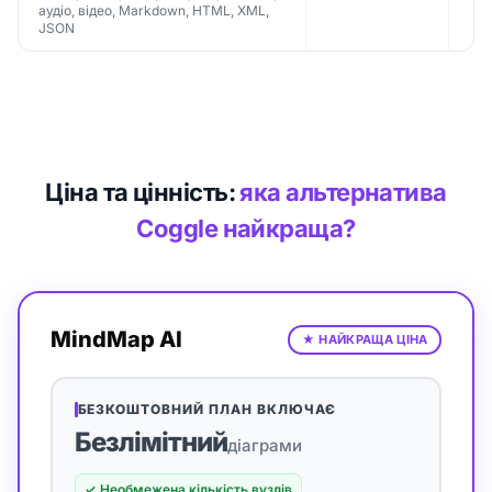
аудіо, відео, Markdown, HTML, XML,
JSON
Ціна та цінність:
яка альтернатива
Coggle найкраща?
MindMap AI
★
НАЙКРАЩА ЦІНА
БЕЗКОШТОВНИЙ ПЛАН ВКЛЮЧАЄ
Безлімітний
діаграми
✓
Необмежена кількість вузлів