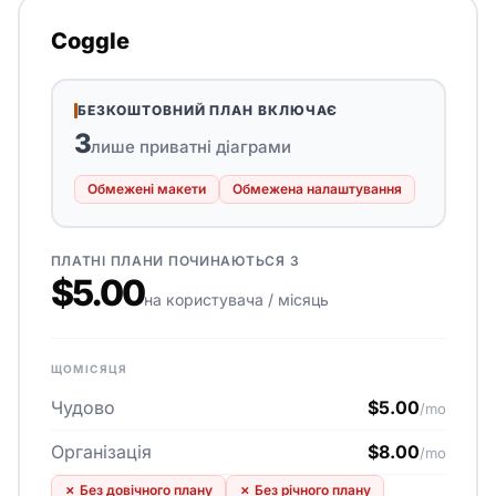
Coggle
БЕЗКОШТОВНИЙ ПЛАН ВКЛЮЧАЄ
3
лише приватні діаграми
Обмежені макети
Обмежена налаштування
ПЛАТНІ ПЛАНИ ПОЧИНАЮТЬСЯ З
$5.00
на користувача / місяць
ЩОМІСЯЦЯ
Чудово
$5.00
/mo
Організація
$8.00
/mo
✗
Без довічного плану
✗
Без річного плану