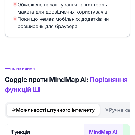
Обмежене налаштування та контроль
макета для досвідчених користувачів
Поки що немає мобільних додатків чи
розширень для браузера
ПОРІВНЯННЯ
Coggle проти MindMap AI:
Порівняння
функцій ШІ
Можливості штучного інтелекту
Ручне кар
Функція
MindMap AI