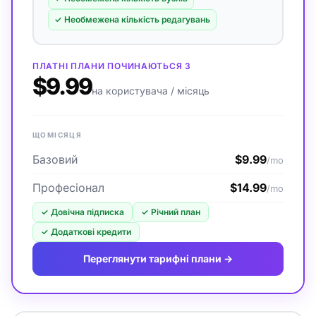
✓
Необмежена кількість редагувань
ПЛАТНІ ПЛАНИ ПОЧИНАЮТЬСЯ З
$9.99
на користувача / місяць
ЩОМІСЯЦЯ
Базовий
$9.99
/mo
Професіонал
$14.99
/mo
✓
Довічна підписка
✓
Річний план
✓
Додаткові кредити
Переглянути тарифні плани →