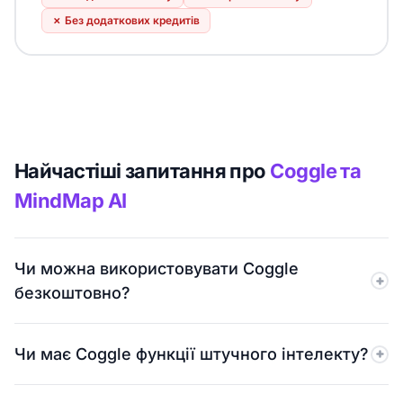
✗
Без додаткових кредитів
Найчастіші запитання про
Coggle та
MindMap AI
Чи можна використовувати Coggle
безкоштовно?
Так, Coggle має безкоштовний план. Однак він
Чи має Coggle функції штучного інтелекту?
включає лише 3 приватні діаграми та обмежені
можливості налаштування. MindMap AI пропонує
Ні, Coggle не пропонує функцій штучного інтелекту.