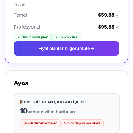
YILLIK
Temel
$59.88
/yr
Profesyonel
$95.88
/yr
✓
Ömür boyu plan
✓
Ek krediler
Fiyat planlarını görüntüle →
Ayoa
ÜCRETSIZ PLAN ŞUNLARI İÇERIR
10
sadece zihin haritaları
Sınırlı düzenlemeler
Sınırlı depolama alanı