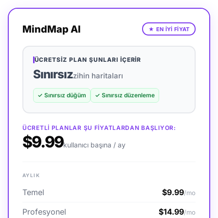
MindMap AI
★
EN İYİ FİYAT
ÜCRETSIZ PLAN ŞUNLARI İÇERIR
Sınırsız
zihin haritaları
✓
Sınırsız düğüm
✓
Sınırsız düzenleme
ÜCRETLI PLANLAR ŞU FIYATLARDAN BAŞLIYOR:
$9.99
kullanıcı başına / ay
AYLIK
Temel
$9.99
/mo
Profesyonel
$14.99
/mo