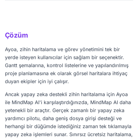
MindMap AI, sürekli yapay zeka destekli yardımcı
oluşturmayı destekler ve ek olarak Ayoa'nin
pilot, sınırsız ücretsiz haritalama ve daha geniş yapay
desteklemediği CSV, JSON, XML ve HTML formatlarını
zeka özellikleri isteyen kullanıcılar için en iyi Ayoa
da kapsar.
alternatiflerinden biridir. Ayrıca, Ayoa'nin sunmadığı
Çözüm
ömür boyu fiyatlandırma ve tarayıcı uzantılarına da
sahiptir.
Ayoa, zihin haritalama ve görev yönetimini tek bir
yerde isteyen kullanıcılar için sağlam bir seçenektir.
Gantt şemalarına, kontrol listelerine ve yapılandırılmış
proje planlamasına ek olarak görsel haritalara ihtiyaç
duyan ekipler için iyi çalışır.
Ancak yapay zeka destekli zihin haritalama için Ayoa
ile MindMap AI'i karşılaştırdığınızda, MindMap AI daha
yetenekli bir araçtır. Gerçek zamanlı bir yapay zeka
yardımcı pilotu, daha geniş dosya girişi desteği ve
herhangi bir düğümde istediğiniz zaman tek tıklamayla
yapay zeka işlemleri sunar. Sınırsız ücretsiz haritalama,