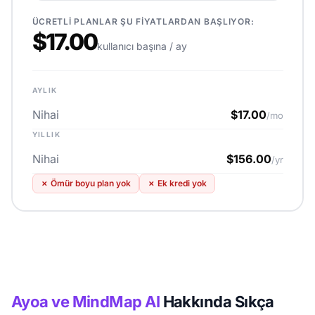
ÜCRETLI PLANLAR ŞU FIYATLARDAN BAŞLIYOR:
$17.00
kullanıcı başına / ay
AYLIK
Nihai
$17.00
/mo
YILLIK
Nihai
$156.00
/yr
✗
Ömür boyu plan yok
✗
Ek kredi yok
Ayoa ve MindMap AI
Hakkında Sıkça