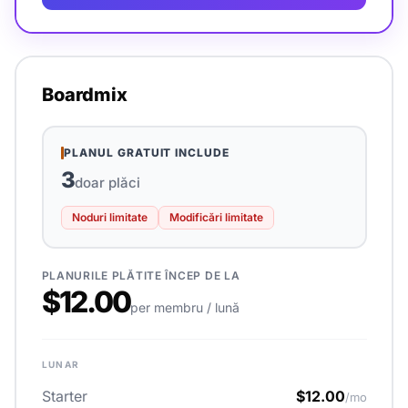
Boardmix
PLANUL GRATUIT INCLUDE
3
doar plăci
Noduri limitate
Modificări limitate
PLANURILE PLĂTITE ÎNCEP DE LA
$12.00
per membru / lună
LUNAR
Starter
$12.00
/mo