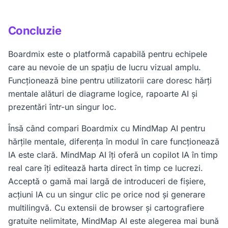
continuu, cartografiere gratuită nelimitată și acțiuni AI
care funcționează direct pe harta lor existentă. De
Concluzie
asemenea, oferă generare AI multilingvă și
extensii de
browser
pe care Boardmix nu le are.
Boardmix este o platformă capabilă pentru echipele
care au nevoie de un spațiu de lucru vizual amplu.
Funcționează bine pentru utilizatorii care doresc hărți
mentale alături de diagrame logice, rapoarte AI și
prezentări într-un singur loc.
Însă când compari Boardmix cu MindMap AI pentru
hărțile mentale, diferența în modul în care funcționează
IA este clară. MindMap AI îți oferă un copilot IA în timp
real care îți editează harta direct în timp ce lucrezi.
Acceptă o gamă mai largă de introduceri de fișiere,
acțiuni IA cu un singur clic pe orice nod și generare
multilingvă. Cu extensii de browser și cartografiere
gratuite nelimitate, MindMap AI este alegerea mai bună