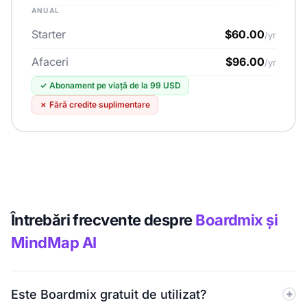
ANUAL
Starter
$60.00
/yr
Afaceri
$96.00
/yr
✓
Abonament pe viață de la 99 USD
✗
Fără credite suplimentare
Întrebări frecvente despre
Boardmix și
MindMap AI
Este Boardmix gratuit de utilizat?