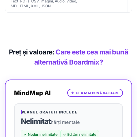
Text, PDFs, CSV, Imagini, Audio, Video,
MD, HTML, XML, JSON
Preț și valoare:
Care este cea mai bună
alternativă Boardmix?
MindMap AI
★
CEA MAI BUNĂ VALOARE
PLANUL GRATUIT INCLUDE
Nelimitat
hărți mentale
✓
Noduri nelimitate
✓
Editări nelimitate