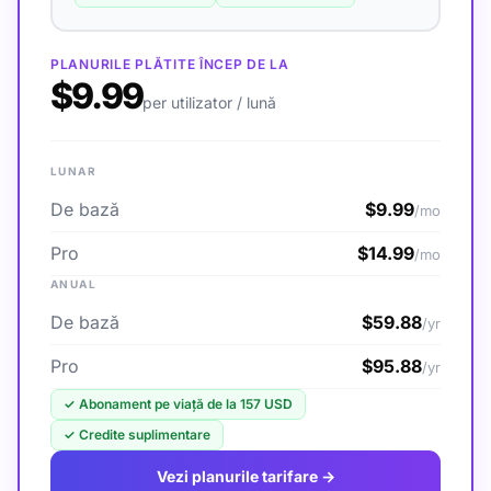
PLANURILE PLĂTITE ÎNCEP DE LA
$9.99
per utilizator / lună
LUNAR
De bază
$9.99
/mo
Pro
$14.99
/mo
ANUAL
De bază
$59.88
/yr
Pro
$95.88
/yr
✓
Abonament pe viață de la 157 USD
✓
Credite suplimentare
Vezi planurile tarifare →