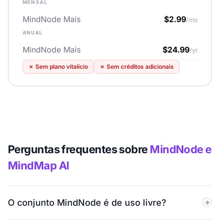
MENSAL
MindNode Mais
$2.99
/mo
ANUAL
MindNode Mais
$24.99
/yr
✗
Sem plano vitalício
✗
Sem créditos adicionais
Perguntas frequentes sobre
MindNode e
MindMap AI
O conjunto MindNode é de uso livre?