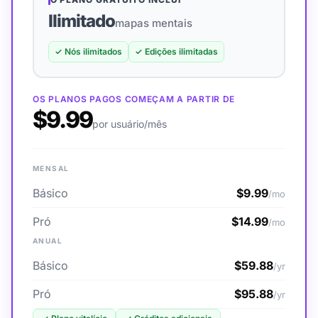
Ilimitado
mapas mentais
✓
Nós ilimitados
✓
Edições ilimitadas
OS PLANOS PAGOS COMEÇAM A PARTIR DE
$9.99
por usuário/mês
MENSAL
Básico
$9.99
/mo
Pró
$14.99
/mo
ANUAL
Básico
$59.88
/yr
Pró
$95.88
/yr