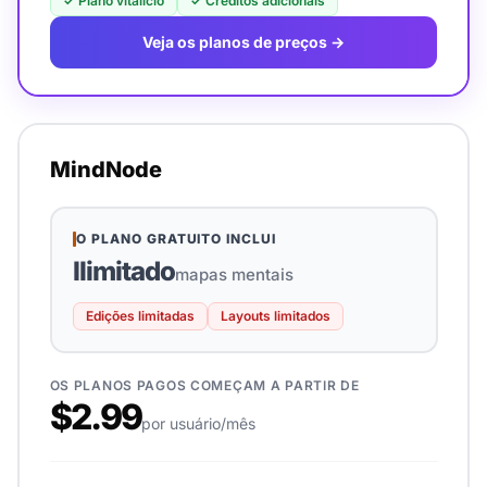
✓
Plano vitalício
✓
Créditos adicionais
Veja os planos de preços →
MindNode
O PLANO GRATUITO INCLUI
Ilimitado
mapas mentais
Edições limitadas
Layouts limitados
OS PLANOS PAGOS COMEÇAM A PARTIR DE
$2.99
por usuário/mês