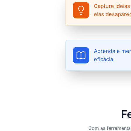
Capture ideias
elas desapare
Aprenda e me
eficácia.
F
Com as ferramentas