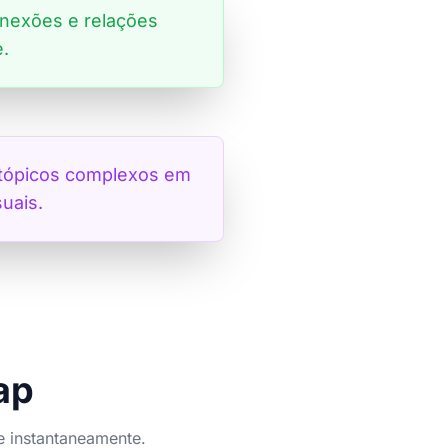
onexões e relações
.
 tópicos complexos em
suais.
ap
e instantaneamente.