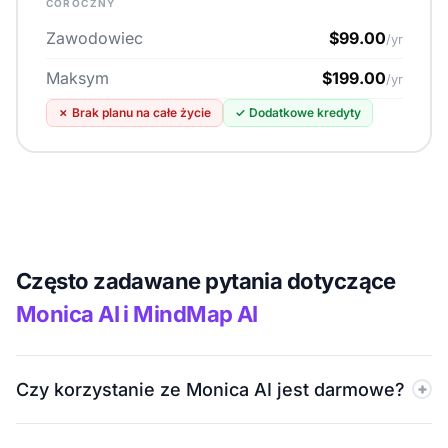
COROCZNY
Zawodowiec
$99.00
/yr
Maksym
$199.00
/yr
✗
Brak planu na całe życie
✓
Dodatkowe kredyty
Często zadawane pytania dotyczące
Monica AI i MindMap AI
Czy korzystanie ze Monica AI jest darmowe?
Monica AI oferuje darmowy plan. Jest on jednak