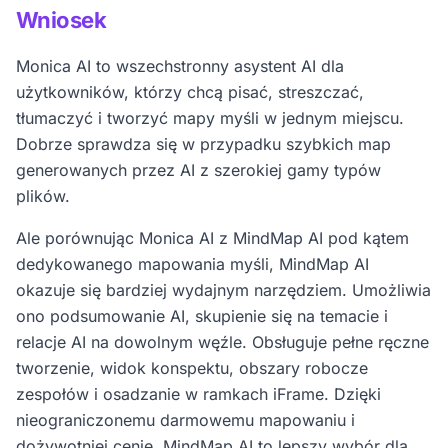
Wniosek
dowolnym węźle, przestrzenie robocze zespołowe,
osadzanie iFrame oraz dożywotnią cenę, której nie
Monica AI to wszechstronny asystent AI dla
oferuje Monica AI.
użytkowników, którzy chcą pisać, streszczać,
tłumaczyć i tworzyć mapy myśli w jednym miejscu.
Dobrze sprawdza się w przypadku szybkich map
generowanych przez AI z szerokiej gamy typów
plików.
Ale porównując Monica AI z MindMap AI pod kątem
dedykowanego mapowania myśli, MindMap AI
okazuje się bardziej wydajnym narzędziem. Umożliwia
ono podsumowanie AI, skupienie się na temacie i
relacje AI na dowolnym węźle. Obsługuje pełne ręczne
tworzenie, widok konspektu, obszary robocze
zespołów i osadzanie w ramkach iFrame. Dzięki
nieograniczonemu darmowemu mapowaniu i
dożywotniej cenie, MindMap AI to lepszy wybór dla