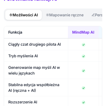
Możliwości AI
Mapowanie ręczne
Person
Funkcja
MindMap AI
M
Ciągły czat drugiego pilota AI
Tryb myślenia AI
Generowanie map myśli AI w
wielu językach
Stabilna edycja współbieżna
AI (ręczna + AI)
Rozszerzenie AI