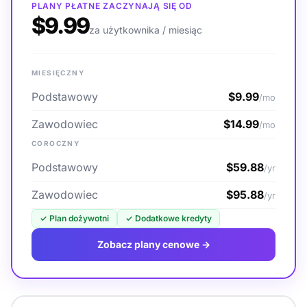
PLANY PŁATNE ZACZYNAJĄ SIĘ OD
$9.99
za użytkownika / miesiąc
MIESIĘCZNY
Podstawowy
$9.99
/mo
Zawodowiec
$14.99
/mo
COROCZNY
Podstawowy
$59.88
/yr
Zawodowiec
$95.88
/yr
✓
Plan dożywotni
✓
Dodatkowe kredyty
Zobacz plany cenowe →