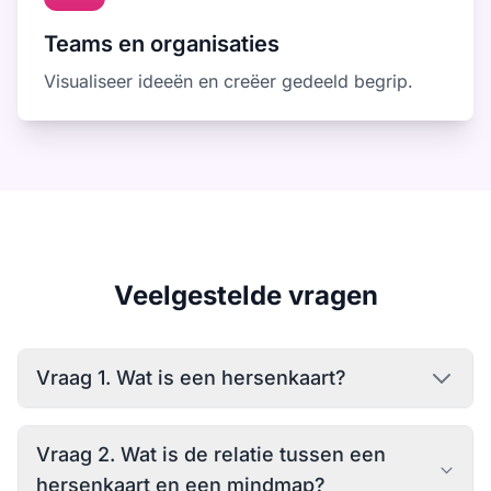
Teams en organisaties
Visualiseer ideeën en creëer gedeeld begrip.
Veelgestelde vragen
Vraag 1. Wat is een hersenkaart?
Een hersenkaart is een visueel diagram dat laat
Vraag 2. Wat is de relatie tussen een
zien hoe ideeën en concepten met elkaar
hersenkaart en een mindmap?
verbonden zijn, en weerspiegelt de manier