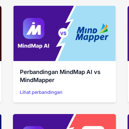
Perbandingan MindMap AI vs
MindMapper
Lihat perbandingan