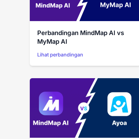
Perbandingan MindMap AI vs
MyMap AI
Lihat perbandingan