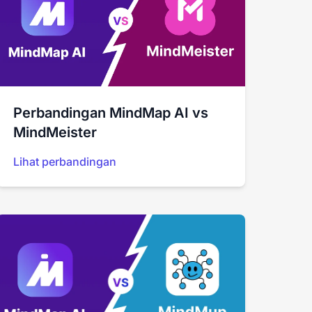
Perbandingan MindMap AI vs
MindMeister
Lihat perbandingan