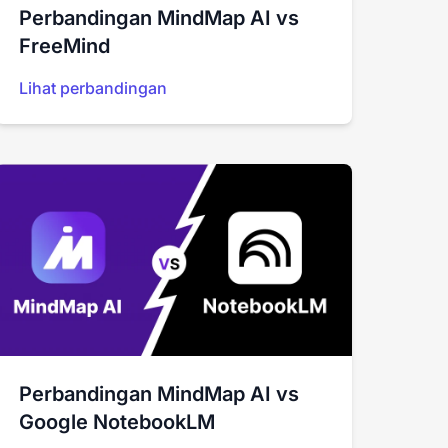
Perbandingan MindMap AI vs
FreeMind
Lihat perbandingan
Perbandingan MindMap AI vs
Google NotebookLM