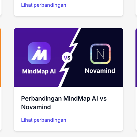
Lihat perbandingan
Perbandingan MindMap AI vs
Novamind
Lihat perbandingan