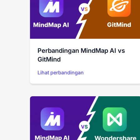
Perbandingan MindMap AI vs
GitMind
Lihat perbandingan