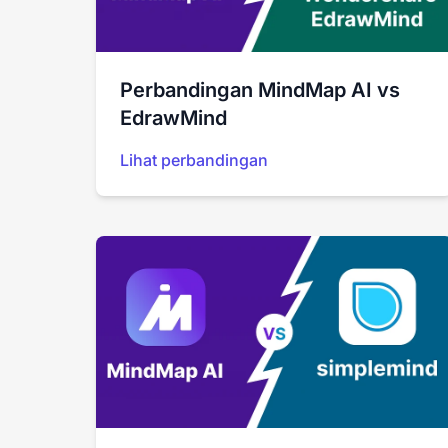
Perbandingan MindMap AI vs
EdrawMind
Lihat perbandingan