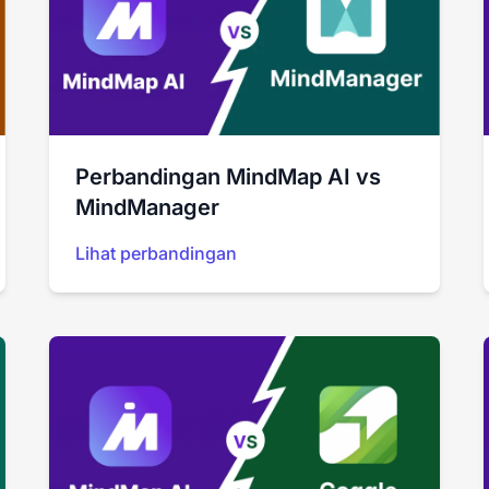
Perbandingan MindMap AI vs
MindManager
Lihat perbandingan