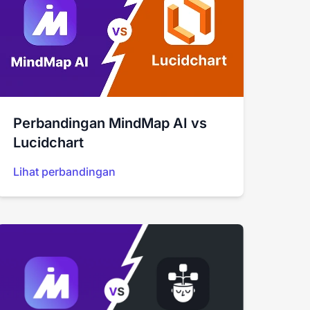
Perbandingan MindMap AI vs
Lucidchart
Lihat perbandingan