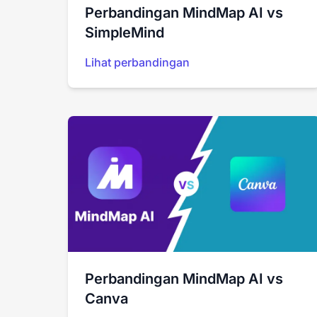
Perbandingan MindMap AI vs
SimpleMind
Lihat perbandingan
Perbandingan MindMap AI vs
Canva