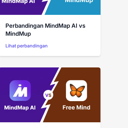
Perbandingan MindMap AI vs
MindMup
Lihat perbandingan