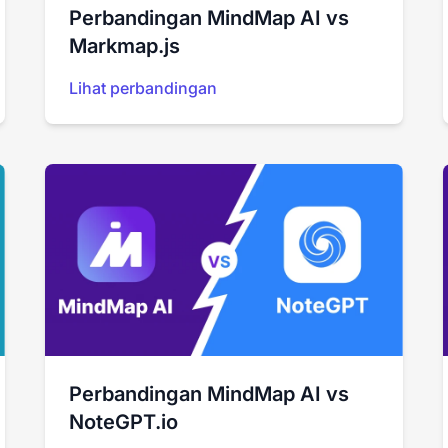
Perbandingan MindMap AI vs
Markmap.js
Lihat perbandingan
Perbandingan MindMap AI vs
NoteGPT.io