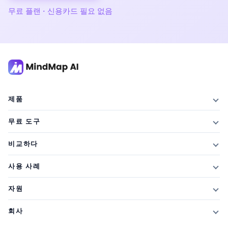
무료 플랜 · 신용카드 필요 없음
제품
특징
무료 도구
요금제 및 가격
AI 요약기
비교하다
학생 할인
기사 요약기
엑스마인드와 대결
사용 사례
추천 크레딧
텍스트 요약기
vs Mapify
마인드맵
새로운 소식
자원
PDF 요약기
vs 마인드마이스터
브레인스토밍
블로그
비디오 요약기
회사
vs 깃마인드
필기
웹 세미나
노트 요약기