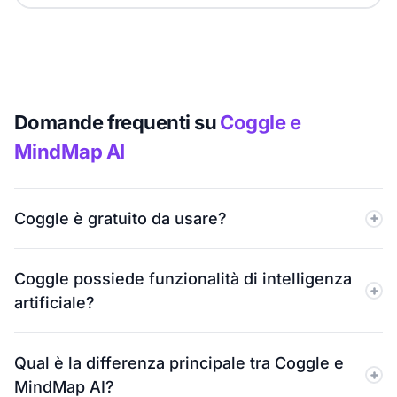
Domande frequenti su
Coggle e
MindMap AI
Coggle è gratuito da usare?
Sì, Coggle ha un piano gratuito. Tuttavia, include solo
Coggle possiede funzionalità di intelligenza
3 diagrammi privati e opzioni di personalizzazione
artificiale?
limitate. MindMap AI offre mappe manuali illimitate nel
suo piano gratuito.
No, Coggle non offre funzionalità di intelligenza
Qual è la differenza principale tra Coggle e
artificiale. MindMap AI include la generazione di
MindMap AI?
mappe e l'espansione delle idee basate