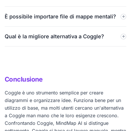
sull'intelligenza artificiale.
Coggle si concentra sulla creazione manuale di mappe
È possibile importare file di mappe mentali?
mentali. MindMap AI utilizza l'intelligenza artificiale per
aiutare gli utenti a generare, espandere e organizzare
No, Coggle non supporta l'importazione di altri formati
le idee più velocemente.
Qual è la migliore alternativa a Coggle?
comuni di mappe mentali. MindMap AI supporta
l'importazione da più fonti.
MindMap AI è una delle migliori alternative a Coggle
per gli utenti che desiderano brainstorming basato
sull'IA, mappatura gratuita illimitata e un flusso di
lavoro più veloce.
Conclusione
Coggle è uno strumento semplice per creare
diagrammi e organizzare idee. Funziona bene per un
utilizzo di base, ma molti utenti cercano un'alternativa
a Coggle man mano che le loro esigenze crescono.
Confrontando Coggle, MindMap AI si distingue
nettamente. Coggle si basa sul lavoro manuale, mentre