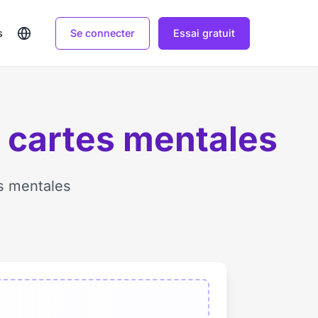
Se connecter
Essai gratuit
s
s cartes mentales
s mentales