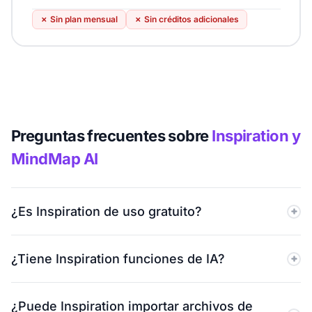
✗
Sin plan mensual
✗
Sin créditos adicionales
Preguntas frecuentes sobre
Inspiration y
MindMap AI
¿Es Inspiration de uso gratuito?
No. Inspiration solo ofrece una prueba gratuita de 14
¿Tiene Inspiration funciones de IA?
días. Después de ese período, deberá comprar una
licencia o suscripción para seguir utilizándolo en
No. Inspiration es totalmente manual y no admite la
trabajos y proyectos habituales.
¿Puede Inspiration importar archivos de
generación de ideas basada en IA, la expansión, el