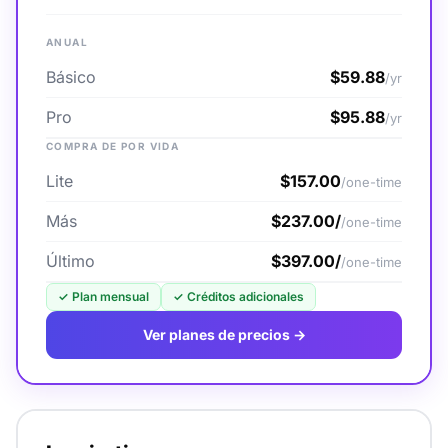
ANUAL
Básico
$59.88
/yr
Pro
$95.88
/yr
COMPRA DE POR VIDA
Lite
$157.00
/one-time
Más
$237.00/
/one-time
Último
$397.00/
/one-time
✓
Plan mensual
✓
Créditos adicionales
Ver planes de precios →