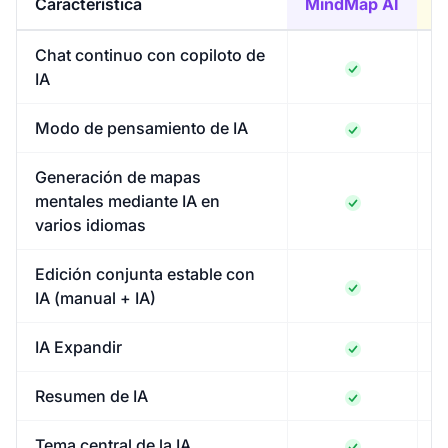
Característica
MindMap AI
I
Chat continuo con copiloto de
IA
Modo de pensamiento de IA
Generación de mapas
mentales mediante IA en
varios idiomas
Edición conjunta estable con
IA (manual + IA)
IA Expandir
Resumen de IA
Tema central de la IA