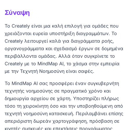
νοημοσύνη, απεριόριστη δωρεάν χαρτογράφηση και
Σύναψη
υποστήριξη από αρχείο σε χάρτη. Όλα αυτά τα
λαμβάνετε χωρίς υψηλό κόστος.
Το Creately είναι μια καλή επιλογή για ομάδες που
χρειάζονται ευρεία υποστήριξη διαγραμμάτων. Το
Creately λειτουργεί καλά για διαγράμματα ροής,
οργανογράμματα και σχεδιασμό έργων σε δομημένα
περιβάλλοντα ομάδας. Αλλά όταν συγκρίνετε το
Creately με το MindMap AI, το χάσμα στην εμπειρία
με την Τεχνητή Νοημοσύνη είναι σαφές.
Το MindMap AI σας προσφέρει έναν συγκυβερνήτη
τεχνητής νοημοσύνης σε πραγματικό χρόνο και
δημιουργία αρχείου σε χάρτη. Υποστηρίζει πλήρως
τόσο τη χειροκίνητη όσο και την υποβοηθούμενη από
τεχνητή νοημοσύνη κατασκευή. Περιλαμβάνει επίσης
απεριόριστη δωρεάν χαρτογράφηση, πρόσβαση σε
κινητές συσκευές και επεκτάσεις προγράμματος