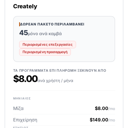
Creately
ΔΩΡΕΆΝ ΠΑΚΈΤΟ ΠΕΡΙΛΑΜΒΆΝΕΙ
45
μόνο ανά καμβά
Περιορισμένες επεξεργασίες
Περιορισμένη προσαρμογή
ΤΑ ΠΡΟΓΡΆΜΜΑΤΑ ΕΠΊ ΠΛΗΡΩΜΉ ΞΕΚΙΝΟΎΝ ΑΠΌ
$8.00
ανά χρήστη / μήνα
ΜΗΝΙΑΊΟΣ
Μίζα
$8.00
/mo
Επιχείρηση
$149.00
/mo
ΕΤΉΣΙΟΣ