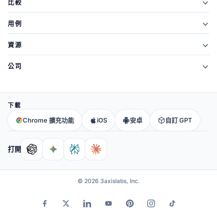
比較
學生折扣
文章摘要器
對 Xmind
用例
推薦獎勵
文字摘要器
與 Mapify 對比
心智圖
什麼是新的
資源
PDF摘要器
對戰 MindMeister
腦力激盪
部落格
影片摘要器
公司
與 GitMind 對比
記筆記
網路研討會
筆記摘要器
關於我們
對阿約亞
概念圖
心智圖
所有人工智慧工具
→
聯絡我們
與 MindManager
下載
大腦圖譜
常問問題
社群
所有比較
→
Chrome 擴充功能
iOS
安卓
自訂 GPT
教育
幫助與支持
合作夥伴
附屬公司
打開
© 2026 3axislabs, Inc.