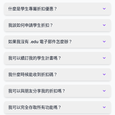
什麼是學生專屬折扣優惠？
專屬學生折扣優惠為學生提供 MindMap AI 學生計劃 70% 以
上的折扣，讓他們能夠以較低的價格全面使用高級功能。
我該如何申請學生折扣？
使用學生信箱註冊，提交入學證明，並驗證您的學生身分。
如果我沒有 .edu 電子郵件怎麼辦？
我們接受來自世界各地認可機構的官方電子郵件網域。
我可以續訂我的學生計畫嗎？
是的，只要您還是學生，您就可以按月續約您的計畫。
我什麼時候能收到折扣碼？
您的折扣代碼將在驗證後 48 小時內透過電子郵件發送。
我可以與朋友分享我的折扣嗎？
不可以，此折扣僅供個人使用，並與您的學生帳戶綁定。
我可以完全存取所有功能嗎？