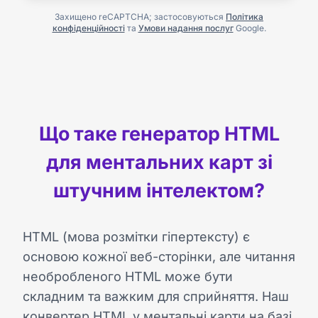
Захищено reCAPTCHA; застосовуються
Політика
конфіденційності
та
Умови надання послуг
Google.
Що таке генератор HTML
для ментальних карт зі
штучним інтелектом?
HTML (мова розмітки гіпертексту) є
основою кожної веб-сторінки, але читання
необробленого HTML може бути
складним та важким для сприйняття. Наш
конвертер HTML у ментальні карти на базі