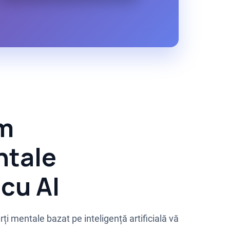
em
ntale
cu AI
ți mentale bazat pe inteligență artificială vă