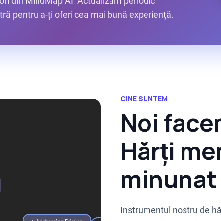
ori din MindMap AI. Actualizăm periodic
ră pentru a-ți oferi cea mai bună experiență.
CINE SUNTEM
Noi fac
Hărți me
minunat 
Instrumentul nostru de hăr