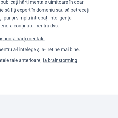
 publicați hărți mentale uimitoare în doar
e să fiți expert în domeniu sau să petreceți
 pur și simplu întrebați inteligența
 genera conținutul pentru dvs.
 ușurință hărți mentale
entru a-l înțelege și a-l reține mai bine.
nțele tale anterioare,
fă brainstorming