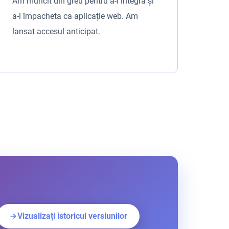
Am muncit din greu pentru a-l integra și
a-l împacheta ca aplicație web. Am
lansat accesul anticipat.
Vizualizați istoricul versiunilor