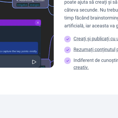
poate ajuta să creați și să
câteva secunde. Nu trebui
timp făcând brainstorming;
artificială, iar aceasta va
Creați și publicați cu
Rezumați conținutul
p
Indiferent de cunoști
creativ.