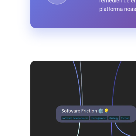
remedieri de er
platforma noast