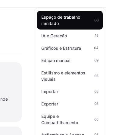
Espaço de trabalho
06
ilimitado
IA e Geração
15
Gráficos e Estrutura
04
Edição manual
09
Estilismo e elementos
05
visuais
Importar
08
onde
Exportar
05
Equipe e
05
Compartilhamento
Aplicativos e Acesso
05