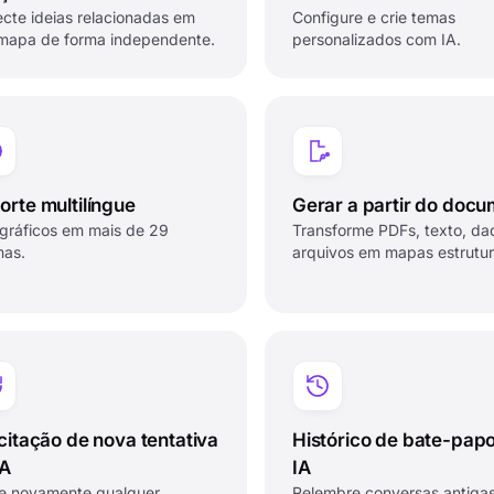
cte ideias relacionadas em
Configure e crie temas
mapa de forma independente.
personalizados com IA.
orte multilíngue
Gerar a partir do doc
 gráficos em mais de 29
Transforme PDFs, texto, da
mas.
arquivos em mapas estrutu
icitação de nova tentativa
Histórico de bate-pap
IA
IA
e novamente qualquer
Relembre conversas antiga