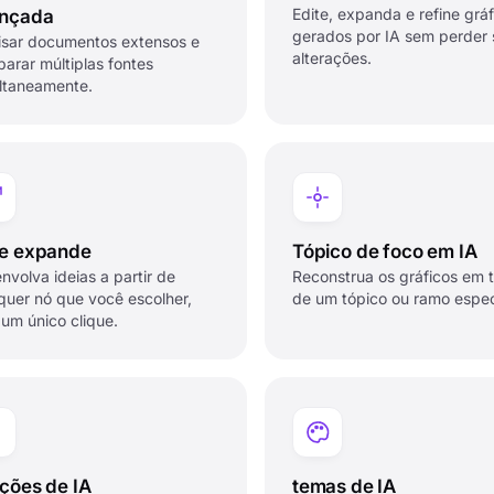
Edite, expanda e refine gráf
nçada
gerados por IA sem perder 
isar documentos extensos e
alterações.
arar múltiplas fontes
ltaneamente.
se expande
Tópico de foco em IA
nvolva ideias a partir de
Reconstrua os gráficos em 
quer nó que você escolher,
de um tópico ou ramo espec
um único clique.
ações de IA
temas de IA