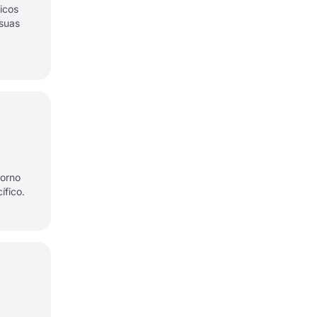
icos
suas
torno
ífico.