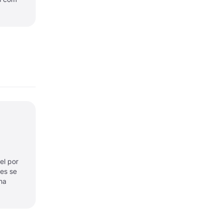
el por
es se
ma