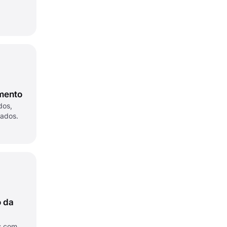
umento
dos,
rados.
o da
s com