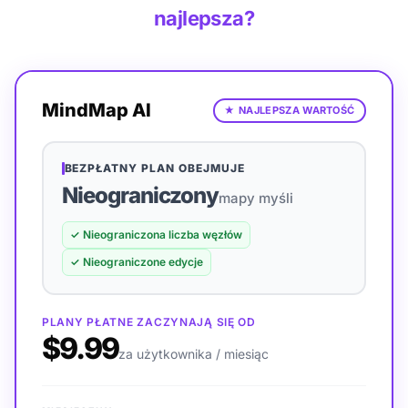
najlepsza?
MindMap AI
★
NAJLEPSZA WARTOŚĆ
BEZPŁATNY PLAN OBEJMUJE
Nieograniczony
mapy myśli
✓
Nieograniczona liczba węzłów
✓
Nieograniczone edycje
PLANY PŁATNE ZACZYNAJĄ SIĘ OD
$9.99
za użytkownika / miesiąc