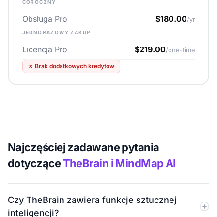
COROCZNY
Obsługa Pro
$180.00
/yr
JEDNORAZOWY ZAKUP
Licencja Pro
$219.00
/one-time
✗
Brak dodatkowych kredytów
Najczęściej zadawane pytania
dotyczące
TheBrain i MindMap AI
Czy TheBrain zawiera funkcje sztucznej
inteligencji?