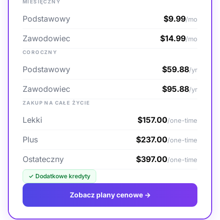
MIESIĘCZNY
Podstawowy
$9.99
/mo
Zawodowiec
$14.99
/mo
COROCZNY
Podstawowy
$59.88
/yr
Zawodowiec
$95.88
/yr
ZAKUP NA CAŁE ŻYCIE
Lekki
$157.00
/one-time
Plus
$237.00
/one-time
Ostateczny
$397.00
/one-time
✓
Dodatkowe kredyty
Zobacz plany cenowe →