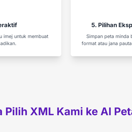
raktif
5. Pilihan Eks
au imej untuk membuat
Simpan peta minda 
adikan.
format atau jana paut
Pilih XML Kami ke AI Pe