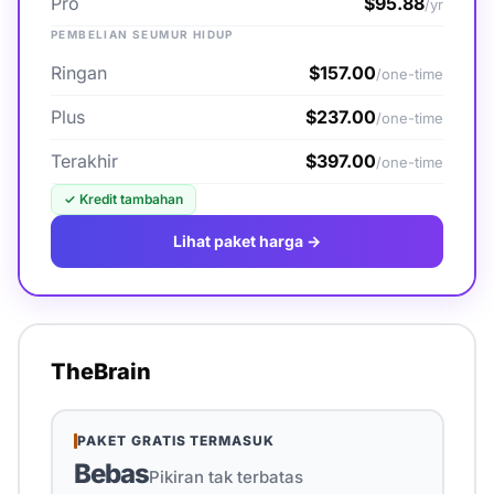
Pro
$95.88
/yr
PEMBELIAN SEUMUR HIDUP
Ringan
$157.00
/one-time
Plus
$237.00
/one-time
Terakhir
$397.00
/one-time
✓
Kredit tambahan
Lihat paket harga →
TheBrain
PAKET GRATIS TERMASUK
Bebas
Pikiran tak terbatas