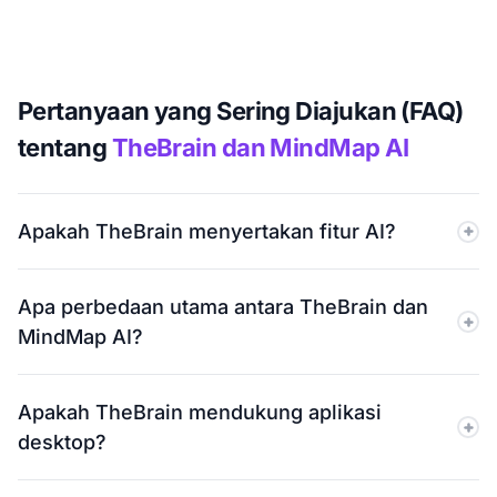
Pertanyaan yang Sering Diajukan (FAQ)
tentang
TheBrain dan MindMap AI
Apakah TheBrain menyertakan fitur AI?
Ya. TheBrain mencakup obrolan AI, pembuatan peta
Apa perbedaan utama antara TheBrain dan
AI, dan perluasan node sekali klik. Riwayat obrolan AI
MindMap AI?
juga didukung.
TheBrain lebih berfokus pada sistem pengetahuan
Apakah TheBrain mendukung aplikasi
yang terhubung dan alat AI berbasis perintah.
desktop?
MindMap AI berfokus pada brainstorming AI langsung
dengan asisten AI yang berkelanjutan.
Ya. TheBrain mendukung aplikasi desktop Windows