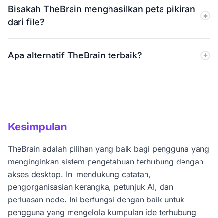
Bisakah TheBrain menghasilkan peta pikiran
dan macOS. MindMap AI terutama berfokus pada
dari file?
akses web dan seluler.
Tidak. TheBrain tidak menghasilkan peta pikiran dari
Apa alternatif TheBrain terbaik?
file. MindMap AI dapat mengubah PDF, CSV, gambar,
audio, video, Markdown, HTML, XML, dan JSON
MindMap AI adalah alternatif TheBrain yang kuat bagi
menjadi peta pikiran terstruktur.
pengguna yang menginginkan bantuan AI langsung,
dukungan ekspor yang lebih luas, dan alur kerja
brainstorming yang lebih sederhana.
Kesimpulan
TheBrain adalah pilihan yang baik bagi pengguna yang
menginginkan sistem pengetahuan terhubung dengan
akses desktop. Ini mendukung catatan,
pengorganisasian kerangka, petunjuk AI, dan
perluasan node. Ini berfungsi dengan baik untuk
pengguna yang mengelola kumpulan ide terhubung