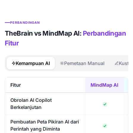
PERBANDINGAN
TheBrain vs MindMap AI:
Perbandingan
Fitur
Kemampuan AI
Pemetaan Manual
Kusto
Fitur
MindMap AI
Obrolan AI Copilot
Berkelanjutan
Pembuatan Peta Pikiran AI dari
Perintah yang Diminta