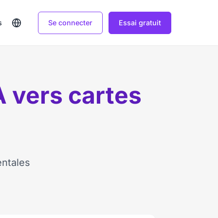
Se connecter
Essai gratuit
s
A vers cartes
entales