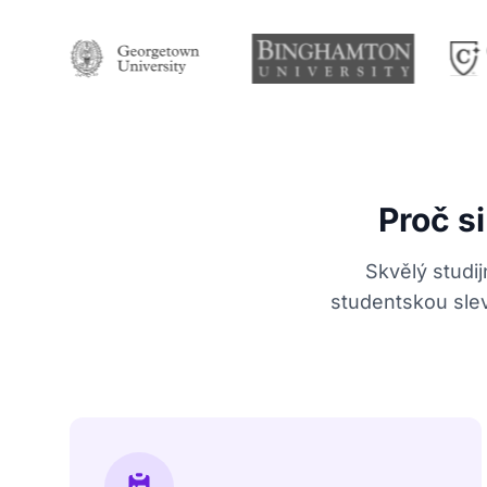
Proč s
Skvělý studij
studentskou sle