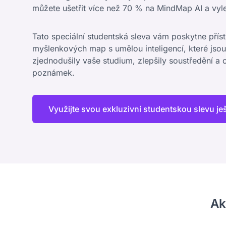
můžete ušetřit více než 70 % na MindMap AI a vylepš
Tato speciální studentská sleva vám poskytne pří
myšlenkových map s umělou inteligencí, které jsou
zjednodušily vaše studium, zlepšily soustředění a 
poznámek.
Využijte svou exkluzivní studentskou slevu je
Ak