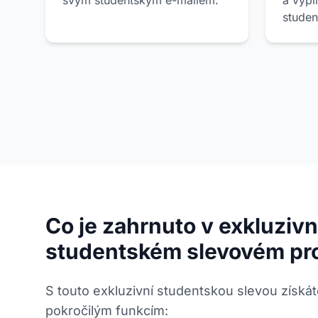
svým studentským e-mailem.
a vypl
studen
Co je zahrnuto v exkluziv
studentském slevovém p
S touto exkluzivní studentskou slevou získát
pokročilým funkcím: