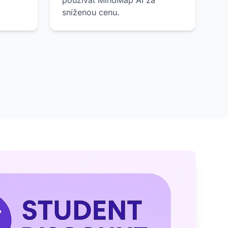
používat MindMap AI za
sníženou cenu.