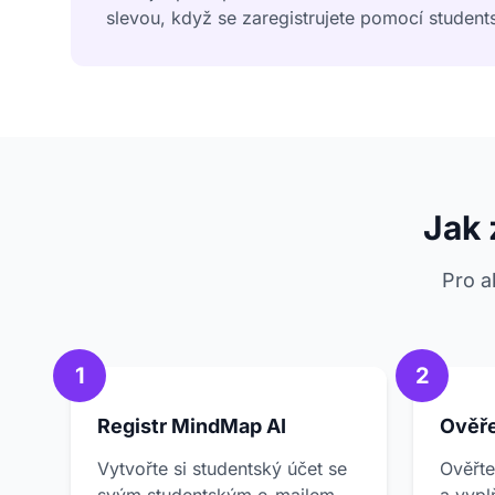
slevou, když se zaregistrujete pomocí student
Jak 
Pro a
1
2
Registr MindMap AI
Ověře
Vytvořte si studentský účet se
Ověřte