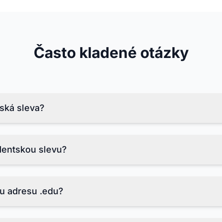
Často kladené otázky
tská sleva?
bízí studentům slevu přes 70 % na studentský tarif MindMap
a nižší cenu.
dentskou slevu?
tského e-mailu, odešlete doklad o zápisu a ověřte svůj stud
u adresu .edu?
domény od akreditovaných institucí z celého světa.