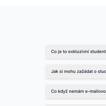
Co je to exkluzivní studen
Exkluzivní studentská sleva na
přístup k prémiovým funkcím z
Jak si mohu zažádat o stu
Zaregistrujte se pomocí studen
Co když nemám e-mailovo
Přijímáme oficiální e-mailové 