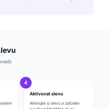
slevu
kroků:
4
Aktivovat slevu
mailem
Aktivujte si slevu a začněte