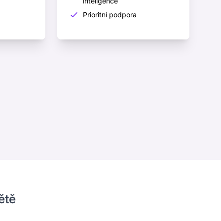
inteligence
Prioritní podpora
ětě