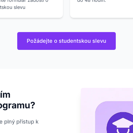
ňte formulář žádosti o
do 48 hodin.
tskou slevu
Požádejte o studentskou slevu
ním
rogramu?
e plný přístup k