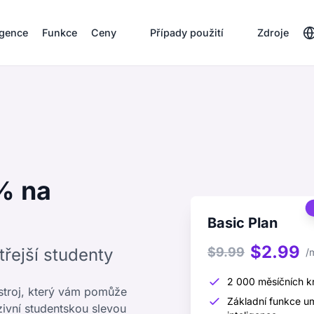
igence
Funkce
Ceny
Případy použití
Zdroje
% na
Basic Plan
$2.99
třejší studenty
$9.99
/
2 000 měsíčních kr
ástroj, který vám pomůže
Základní funkce u
zivní studentskou slevou