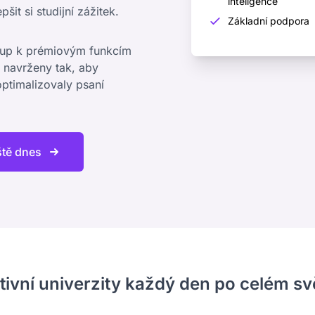
inteligence
it si studijní zážitek.
Základní podpora
stup k prémiovým funkcím
 navrženy tak, aby
optimalizovaly psaní
ště dnes
tivní univerzity každý den po celém sv