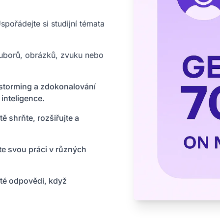
spořádejte si studijní témata
uborů, obrázků, zvuku nebo
storming a zdokonalování
inteligence.
ě shrňte, rozšiřujte a
jte svou práci v různých
ité odpovědi, když