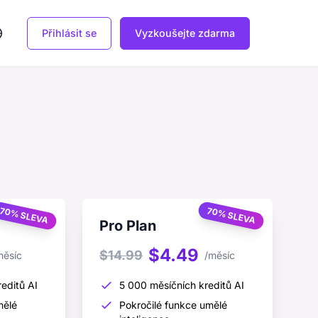
Přihlásit se
Vyzkoušejte zdarma
70% SLEVA
70% SLEVA
Pro Plan
$4.49
$14.99
měsíc
/měsíc
editů AI
5 000 měsíčních kreditů AI
mělé
Pokročilé funkce umělé