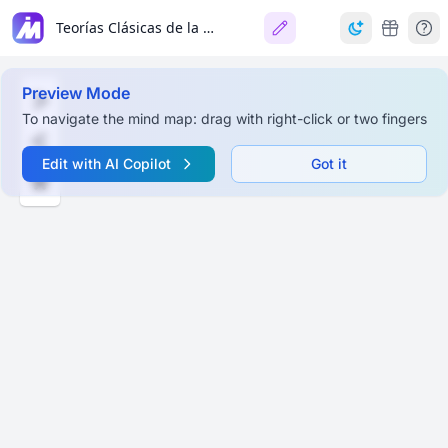
Teorías Clásicas de la Administración: Se tienen diferentes dotrinas como modelos administrativos como: Taylorismo, Fordismo, Fayolimo, Burocracia, Escuela de relaciones humanas, Teoria "Z", Teoria "XY", entre otras.
Preview Mode
To navigate the mind map: drag with right-click or two fingers
Edit with AI Copilot
Got it