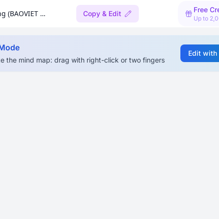
Free Cr
Sản Phẩm Bảo Hiểm Hỗ Trợ Đóng Phí Bảo Hiểm Do Tử Vong (BAOVIET Life)
Copy & Edit
Up to 2,
 Mode
Edit with
e the mind map: drag with right-click or two fingers