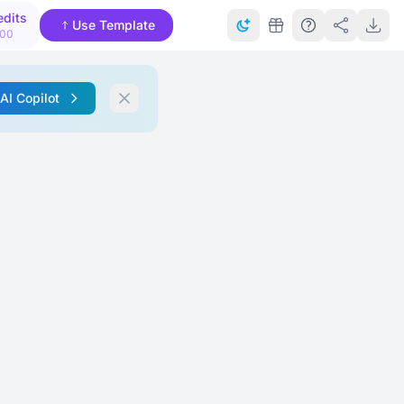
edits
Use Template
000
 AI Copilot