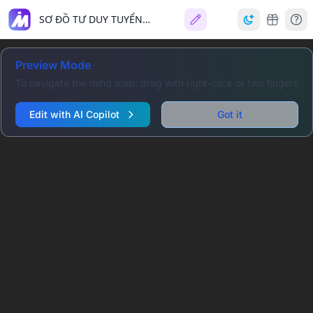
SƠ ĐỒ TƯ DUY TUYỂN SINH CÔNG AN NHÂN DÂN
Preview Mode
To navigate the mind map: drag with right-click or two fingers
Edit with AI Copilot
Got it