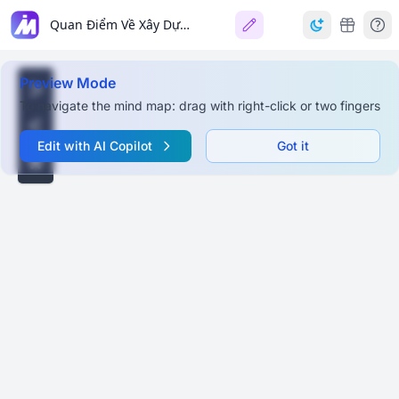
Quan Điểm Về Xây Dựng Con Người Mới
Preview Mode
To navigate the mind map: drag with right-click or two fingers
Edit with AI Copilot
Got it