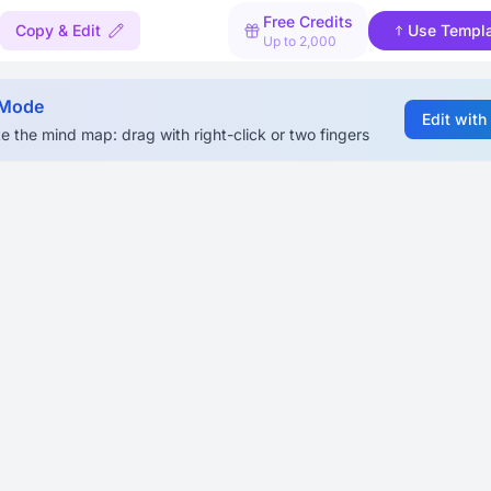
Free Credits
Copy & Edit
Use Templ
Up to 2,000
 Mode
Edit with
e the mind map: drag with right-click or two fingers