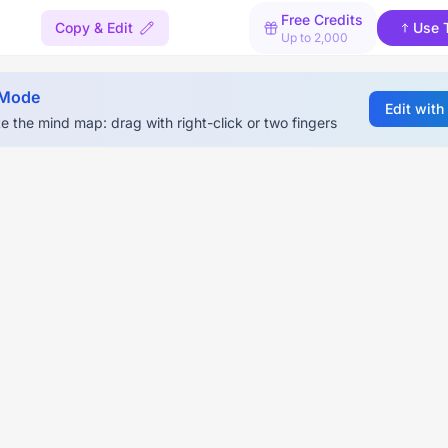
Free Credits
Copy & Edit
Use 
Up to 2,000
 Mode
Edit with
e the mind map: drag with right-click or two fingers