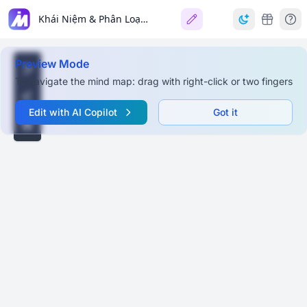
Khái Niệm & Phân Loại Truyện Văn Học
Preview Mode
To navigate the mind map: drag with right-click or two fingers
Edit with AI Copilot
Got it