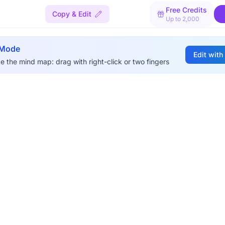
Free Credits
Copy & Edit
Up to 2,000
 Mode
Edit with
e the mind map: drag with right-click or two fingers