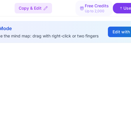
Free Credits
Copy & Edit
Use
Up to 2,000
 Mode
Edit with
e the mind map: drag with right-click or two fingers