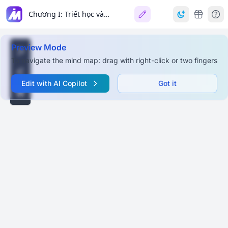
Chương I: Triết học và Vấn đề cơ bản của Triết học
Preview Mode
To navigate the mind map: drag with right-click or two fingers
Edit with AI Copilot
Got it