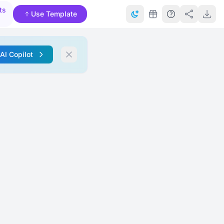
ts
Use Template
 AI Copilot