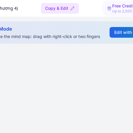
Free Credi
Chương 4)
Copy & Edit
Up to 2,000
 Mode
Edit with
e the mind map: drag with right-click or two fingers