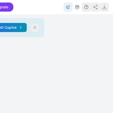
plate
 AI Copilot