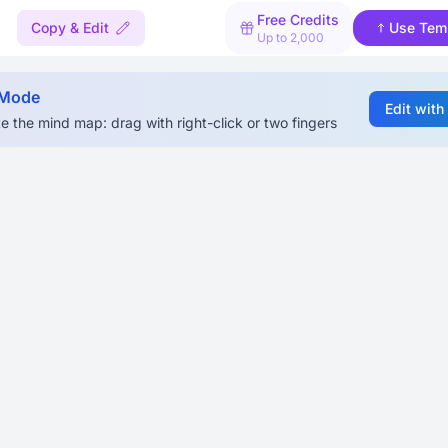
Free Credits
Copy & Edit
Use Tem
Up to 2,000
 Mode
Edit with
e the mind map: drag with right-click or two fingers