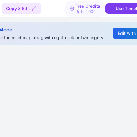
Free Credits
Copy & Edit
Use Templ
Up to 2,000
 Mode
Edit with
e the mind map: drag with right-click or two fingers