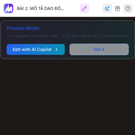
BÀI 2: MÔ TẢ DAO ĐỘNG ĐIỀU HÒA
Preview Mode
To navigate the mind map: drag with right-click or two fingers
Edit with AI Copilot
Got it