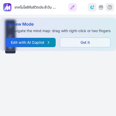
เทคโนโลยีกับชีวิตประจำวัน (Technology in Daily Life)
Preview Mode
To navigate the mind map: drag with right-click or two fingers
Edit with AI Copilot
Got it