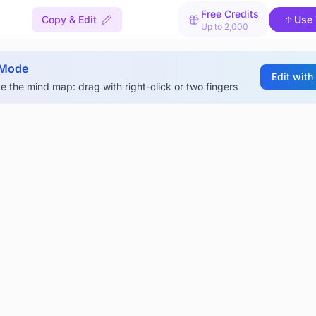
Free Credits
Copy & Edit
Use 
Up to 2,000
 Mode
Edit with
e the mind map: drag with right-click or two fingers