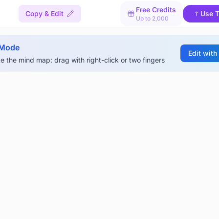
Free Credits
Copy & Edit
Use T
Up to 2,000
 Mode
Edit with
e the mind map: drag with right-click or two fingers