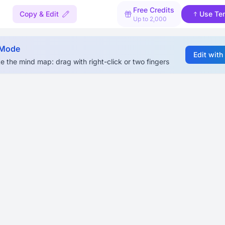
Free Credits
Copy & Edit
Use Te
Up to 2,000
 Mode
Edit with
e the mind map: drag with right-click or two fingers