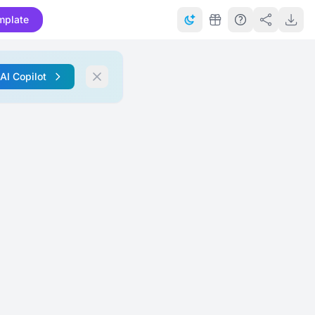
mplate
 AI Copilot