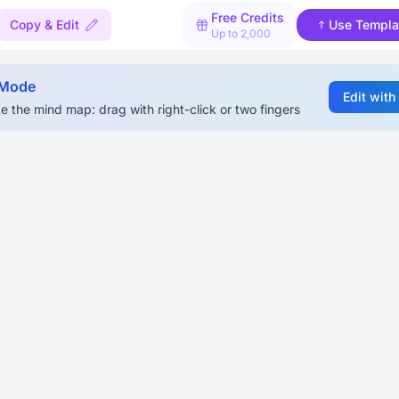
Free Credits
Copy & Edit
Use Templa
Up to 2,000
 Mode
Edit with
e the mind map: drag with right-click or two fingers