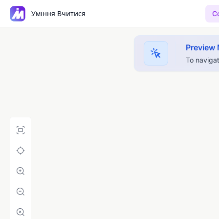
Уміння Вчитися
Co
Preview
To navigat