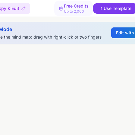
Free Credits
py & Edit
Use Template
Up to 2,000
 Mode
Edit with
e the mind map: drag with right-click or two fingers